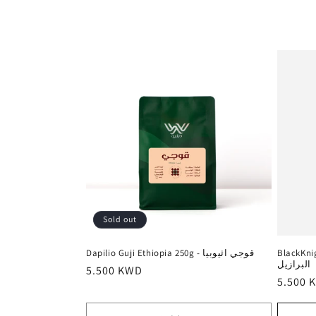
l
l
e
c
t
i
Sold out
o
BlackKnight
Dapilio Guji Ethiopia 250g - قوجي اثيوبيا
البرازيل
n
Regular
5.500 KWD
Regula
5.500 
price
price