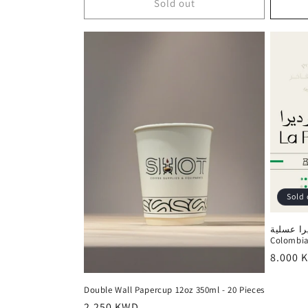
:
Sold out
Sold 
اديرا عسلية
Colombia
Regula
8.000 
price
Double Wall Papercup 12oz 350ml - 20 Pieces
Regular
2.250 KWD