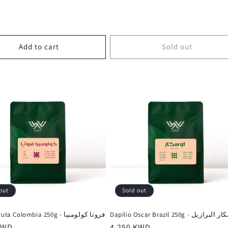
Add to cart
Sold out
out
Sold out
Dapilio Oscar Brazil 250g - رازيل
Dapilio Fruta Colombia 250g - فروتا كولومبيا
r
KWD
Regular
4.250 KWD