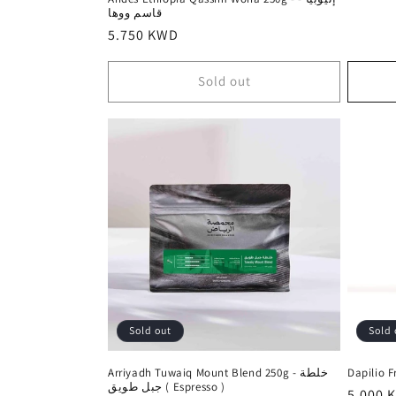
قاسم ووها
Regular
5.750 KWD
price
Sold out
Sold out
Sold 
Arriyadh Tuwaiq Mount Blend 250g - خلطة
جبل طويق ( Espresso )
Regula
5.000 