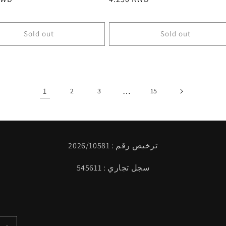
price
Sold out
Sold out
1
…
2
3
15
ترخيص رقم : 2026/10581
سجل تجاري : 545611