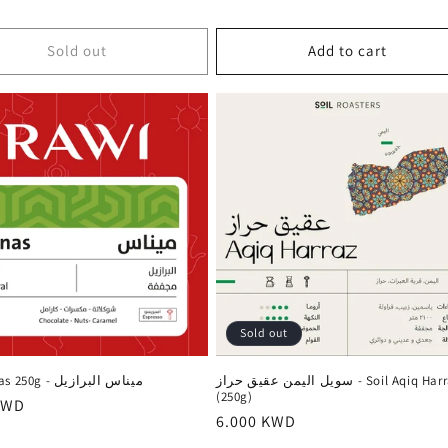
Sold out
Add to cart
Sold out
سويل اليمن عقيق حراز - Soil Aqiq Harraz
Rawi Minas 250g - ميناس البرازيل
(250g)
r
KWD
Regular
6.000 KWD
price