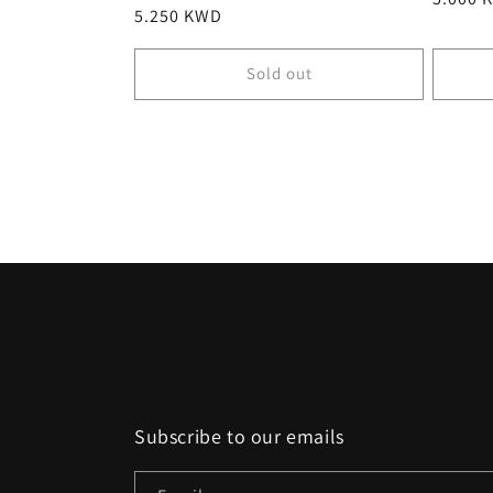
Regular
5.250 KWD
price
price
Sold out
Subscribe to our emails