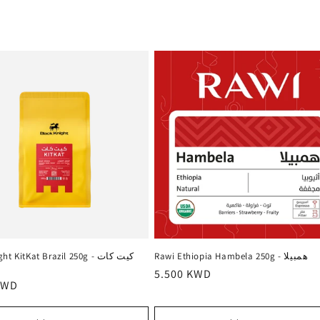
Rawi Ethiopia Hambela 250g - همبيلا
 KitKat Brazil 250g - كيت كات
Regular
5.500 KWD
r
KWD
price