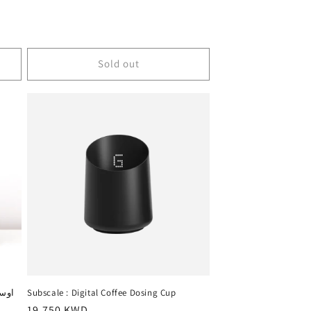
Sold out
اوسكار الب
Subscale : Digital Coffee Dosing Cup
Regular
19.750 KWD