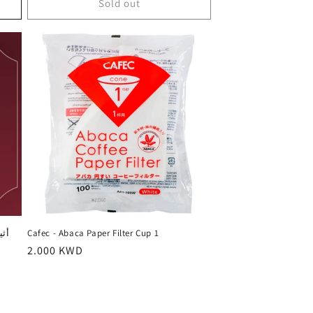
Sold out
Cafec - Abaca Paper Filter Cup 1
Regular
2.000 KWD
price