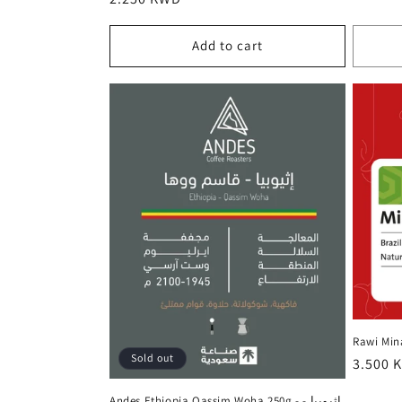
price
Add to cart
Sold out
Regula
3.500 
price
Andes Ethiopia Qassim Woha 250g - إثيوبيا -