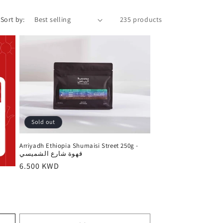
i
Sort by:
235 products
o
n
Sold out
Arriyadh Ethiopia Shumaisi Street 250g -
قهوة شارع الشميسي
Regular
6.500 KWD
price