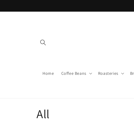
Skip to
content
Home
Coffee Beans
Roasteries
B
C
All
o