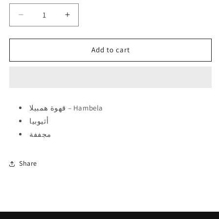
Decrease
Increase
quantity
quantity
for
for
Rawi
Rawi
Add to cart
Ethiopia
Ethiopia
Hambela
Hambela
250g
250g
-
-
همبيلا
همبيلا
قهوة همبيلا – Hambela
أثيوبيا
مجففة
Share