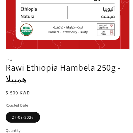
Open
media
1
RAWI
Rawi Ethiopia Hambela 250g -
in
modal
همبيلا
Regular
5.500 KWD
price
Roasted Date
27-07-2026
Quantity
Quantity