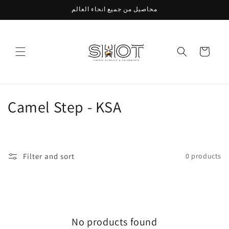
Skip to
محاصيل من جميع انحاء العالم
content
Cart
C
Camel Step - KSA
o
l
Filter and sort
0 products
l
e
c
No products found
t