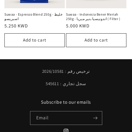
Suwaa - Indonesia Bener Meriah
Suwaa - Espresso Blend 250g - خليط
250g - اندونيسيا بنير ميريا ( Filter )
اسبريسو
Regular
5.250 KWD
Regular
5.000 KWD
price
price
Add to cart
Add to cart
ترخيص رقم : 2026/10581
سجل تجاري : 545611
Subscribe to our emails
Email