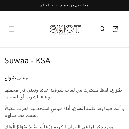
Skip to
محاصيل من جميع انحاء العالم
content
Cart
C
Suwaa - KSA
o
معنى صُوَاع
l
صُوَاع
، لفظ مشترك بين لغات شرقية عدة، وتعني في مجملها
l
وعاء الشرب أو السقاية،
e
و أتت فيما بعد كلمة
الصاع
، أداة قياسٍ استخدمها العرب مكيالًا
c
لحجم محاصيلهم.
t
وورد ذكر لها في القرآن الكريم (( قَالُوا نَفْقِدُ
صُوَاعَ
الْمَلِكِ