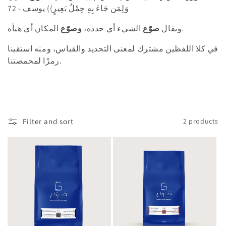
وَلِمَن جَاءَ بِهِ حِمْلُ بَعِيرٍ)) يوسف - 72
i
المكان أي هيأه.
ويقال
صوّع
الشيء أي حدده،
وصوّع
o
في كلا اللفظين مشترك لمعنى التحديد والقياس، ومنه استقينا
n
رمزًا لمحمصتنا.
:
Filter and sort
2 products