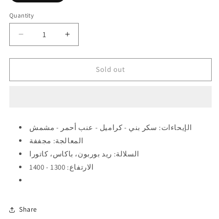
out
or
Quantity
Quantity
unavailable
Decrease
Increase
quantity
quantity
for
for
Suwaa
Suwaa
Sold out
Elsalvador
Elsalvador
El
El
Carmen
Carmen
250g
250g
-
-
الإيحاءات: سكر بني - كراميل - عنب أحمر - مشمش
السلڤادور
السلڤادور
المعالجة: مجففة
إل
إل
كارمن
كارمن
السلالة: ريد بوربون، باكاس، كاتورا
(
(
الارتفاع: 1300 - 1400
Filter
Filter
)
)
Share