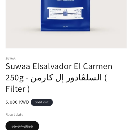
Open
media
1
SUWAA
Suwaa Elsalvador El Carmen
in
modal
250g - السلڤادور إل كارمن (
Filter )
Regular
5.000 KWD
Sold out
price
Roast date
Variant
05-07-2026
sold