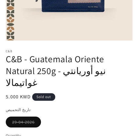
Open
media
1
C&B
C&B - Guatemala Oriente
in
modal
Natural 250g - نيو أوريانتي
غواتيمالا
Regular
5.000 KWD
Sold out
price
تاريخ التحميص
Variant
29-04-2026
sold
out
or
Quantity