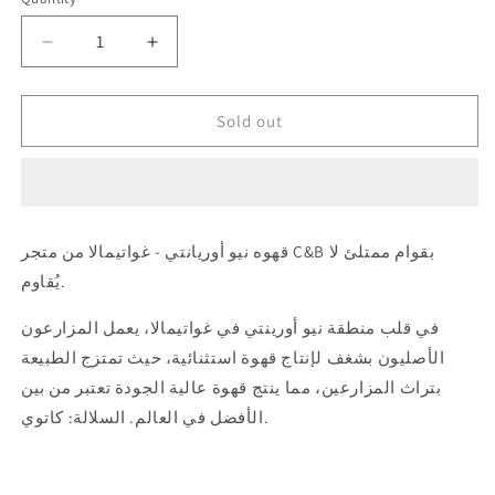
Quantity
unavailable
Decrease
Increase
quantity
quantity
for
for
C&amp;B
C&amp;B
Sold out
-
-
Guatemala
Guatemala
Oriente
Oriente
Natural
Natural
250g
250g
قهوه نيو أوريانتي - غواتيمالا من متجر C&B بقوام ممتلئ لا
-
-
يُقاوم.
نيو
نيو
أوريانتي
أوريانتي
في قلب منطقة نيو أورينتي في غواتيمالا، يعمل المزارعون
غواتيمالا
غواتيمالا
الأصليون بشغف لإنتاج قهوة استثنائية، حيث تمتزج الطبيعة
بتراث المزارعين، مما ينتج قهوة عالية الجودة تعتبر من بين
الأفضل في العالم. السلالة: كاتوي.