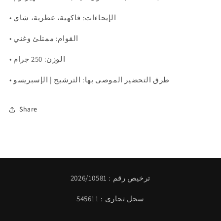
• الإيحاءات: فاكهية، عطرية، شاي
• القوام: ممتلئ وغني
• الوزن: 250 جرام
• طرق التحضير الموصى بها: الترشيح | الإسبريسو
Share
ترخيص رقم : 2026/10581
سجل تجاري : 545611