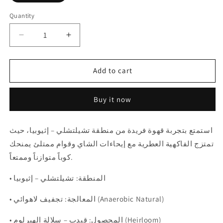
Quantity
Quantity
Decrease
Increase
quantity
quantity
for
for
Abla
Abla
Add to cart
-
-
Ethiopia
Ethiopia
Buy it now
Gedeb
Gedeb
250g
250g
-
-
استمتع بتجربة قهوة فريدة من منطقة تشيلتشلي – إثيوبيا، حيث
إثيوبيا
إثيوبيا
تمتزج الفاكهية العطرية مع إيحاءات الشاي وقوام ممتلئ يمنحك
قيدب
قيدب
كوباً متوازناً وممتعاً.
• المنطقة: تشيلتشلي – إثيوبيا
• المعالجة: تجفيف لاهوائي (Anaerobic Natural)
• المحصول: قيدب – سلالة الهيرلوم (Heirloom)